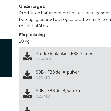
Underlaget:
Produkten häftar mot de flesta icke sugande 
betong, glaserad och oglaserad keramik, teraz
rostfritt stål etc.
Förpackning:
10 kg
Produktdatablad - FB8 Primer
0.04 MB
SDB - FB8 del A, pulver
0.25 MB
SDB - FB8 del B, vätska
0.25 MB