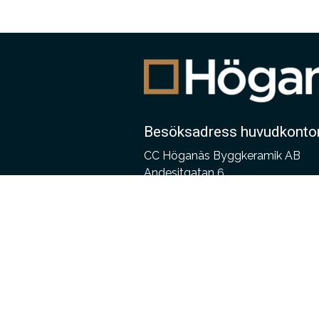
Besöksadress huvudkonto
CC Höganäs Byggkeramik AB
Andesitgatan 6
254 68 Helsingborg