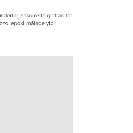
underlag såsom stålglättad tät
zo, epoxi, målade ytor,