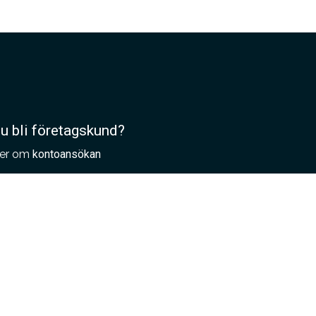
du bli företagskund?
er om
kontoansökan
lla provplattor?
ställer du som
arkitekt
ställer du som
återförsäljare eller
tägare
ställer du som
privatperson