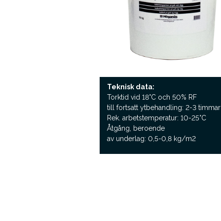
Teknisk data:
Torktid vid 18°C och 50% RF
till fortsatt ytbehandling: 2-3 timmar
Rek. arbetstemperatur: 10-25°C
Åtgång, beroende
av underlag: 0,5-0,8 kg/m2