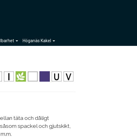
llbarhet
Höganäs Kakel
ellan täta och dåligt
 såsom spackel och gjutskikt,
 m.m.