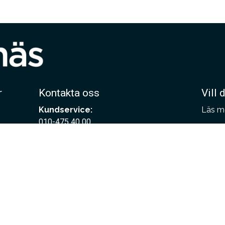
r
Kontakta oss
Vill 
Kundservice:
Läs m
010-475 40 00
Bestä
info@hoganaskakel.se
Här be
Arkitektsupport – hjälp till
Här be
arkitekter:
projek
010-475 40 20
Här be
arkitektsupport@hoganaskakel.se
Press & Media:
Marknadsavdelningen