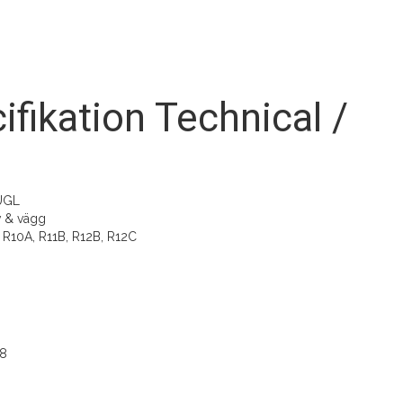
ifikation Technical /
UGL
 & vägg
 R10A, R11B, R12B, R12C
28