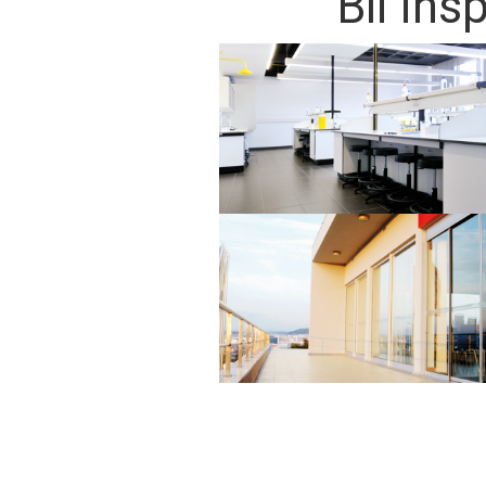
Bli ins
Perola, Matt
Preto Grip, Matt
Preto, Matt
Terracota Grip, Matt
Terracota, Matt
Verde Sage Grip, Matt
Verde Sage, Matt