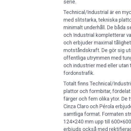
serie.
Technical/Industrial är en my
med slitstarka, tekniska platt
minimalt underhåll. De båda s
och Industrial kompletterar v
och erbjuder maximal tålighe
motståndskraft. De gör sig ut
offentliga utrymmen med tung 
och industrier med eller utan 
fordonstrafik.
Totalt finns Technical/Industri
plattor och formbitar, fördelat
färger och fem olika ytor. De 
Cinza Claro och Pérola erbjude
samtliga format. Formaten str
124×240 mm upp till 600×60
erbjuds också med rektifierad