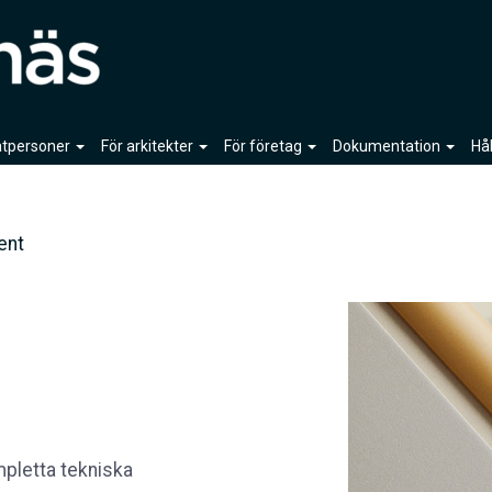
vatpersoner
För arkitekter
För företag
Dokumentation
Hå
ent
pletta tekniska