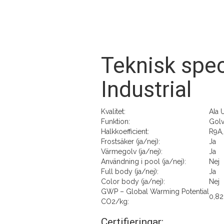
Teknisk spec
Industrial
Kvalitet:
AIa 
Funktion:
Golv
Halkkoefficient:
R9A,
Frostsäker (ja/nej):
Ja
Värmegolv (ja/nej):
Ja
Användning i pool (ja/nej):
Nej
Full body (ja/nej):
Ja
Color body (ja/nej):
Nej
GWP – Global Warming Potential
0,8
CO2/kg:
Certifieringar: