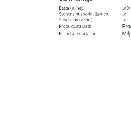
Basta (ja/nej):
Ja8
Svanens husportal (ja/nej):
Ja
SundaHus (ja/nej):
Ja –
Pro
Produktdatablad:
Mil
Miljödkoumentation: