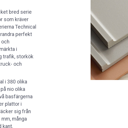
cket bred serie
or som kräver
erierna Technical
arandra perfekt
t och
märkta i
trafik, storkök
truck- och
al i 380 olika
 på nio olika
två basfärgerna
r plattor i
äcker sig från
0 mm, många
 kant.