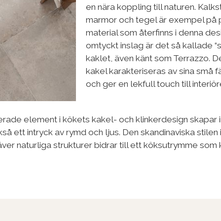
en nära koppling till naturen. Kalkst
marmor och tegel är exempel på 
material som återfinns i denna desig
omtyckt inslag är det så kallade “s
kaklet, även känt som Terrazzo. D
kakel karakteriseras av sina små f
och ger en lekfull touch till interiör
rerade element i kökets kakel- och klinkerdesign skapar 
kså ett intryck av rymd och ljus. Den skandinaviska stilen
r naturliga strukturer bidrar till ett köksutrymme som 