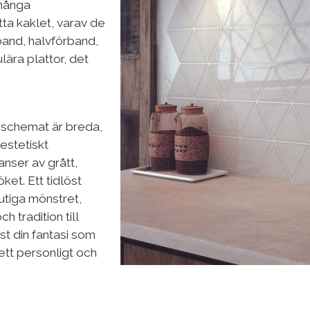
 många
tta kaklet, varav de
band, halvförband,
lära plattor, det
gschemat är breda,
estetiskt
anser av grått,
öket. Ett tidlöst
utiga mönstret,
 tradition till
t din fantasi som
ett personligt och