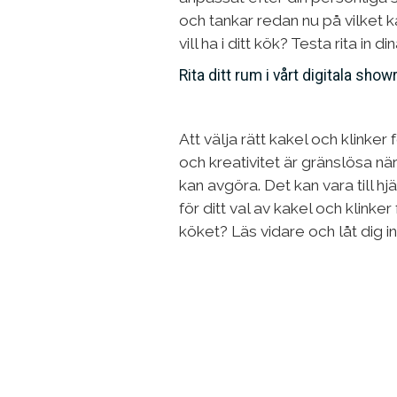
och tankar redan nu på vilket k
vill ha i ditt kök? Testa rita in 
Rita ditt rum i vårt digitala sho
Att välja rätt kakel och klinker
och kreativitet är gränslösa nä
kan avgöra. Det kan vara till hj
för ditt val av kakel och klinker 
köket? Läs vidare och låt dig i