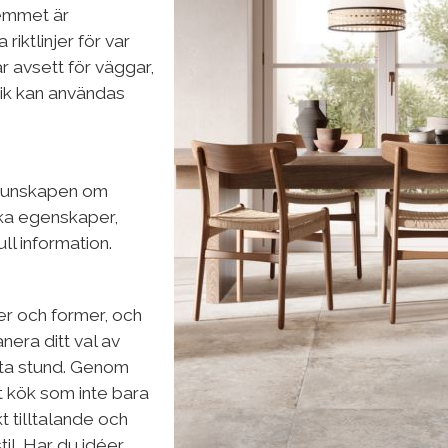
hemmet är
riktlinjer för var
r avsett för väggar,
ik kan användas
i kunskapen om
ika egenskaper,
ll information.
er och former, och
nera ditt val av
rsta stund. Genom
t kök som inte bara
t tilltalande och
til. Har du idéer