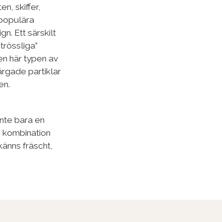
en, skiffer,
populära
n. Ett särskilt
trössliga”
en här typen av
ärgade partiklar
en.
inte bara en
 i kombination
känns fräscht,