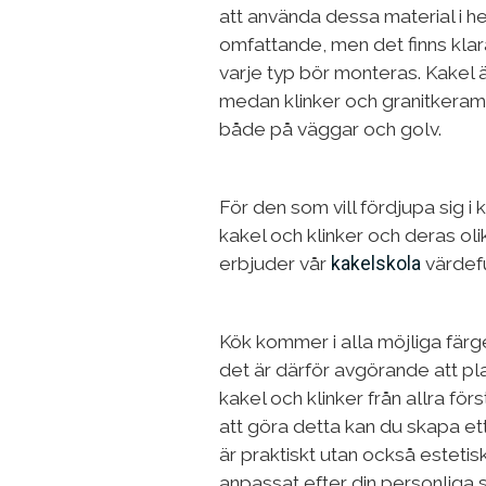
att använda dessa material i 
omfattande, men det finns klara 
varje typ bör monteras. Kakel ä
medan klinker och granitkeram
både på väggar och golv.
För den som vill fördjupa sig 
kakel och klinker och deras ol
erbjuder vår
kakelskola
värdefu
Kök kommer i alla möjliga färg
det är därför avgörande att pla
kakel och klinker från allra fö
att göra detta kan du skapa et
är praktiskt utan också estetisk
anpassat efter din personliga s