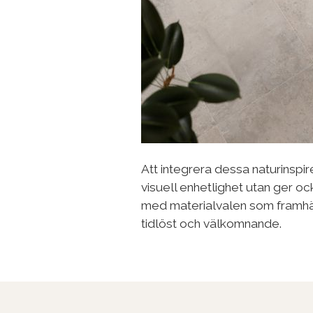
Att integrera dessa naturinspi
visuell enhetlighet utan ger oc
med materialvalen som framhäve
tidlöst och välkomnande.