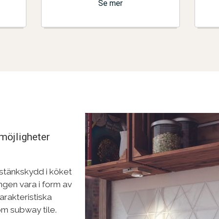
Se mer
 möjligheter
r stänkskydd i köket
ingen vara i form av
karakteristiska
om subway tile.