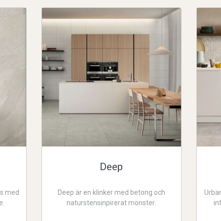
Deep
ds med
Deep är en klinker med betong och
Urban
e.
naturstensinpirerat mönster.
in