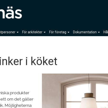
vatpersoner
För arkitekter
För företag
Dokumentation
Hå
inker i köket
miska produkter
ett om det gäller
mik. Möjligheterna