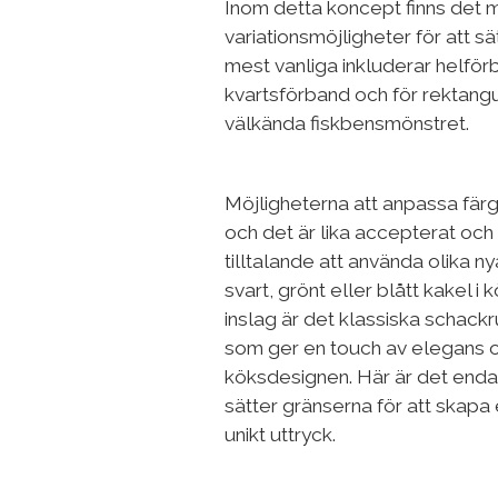
Inom detta koncept finns det
variationsmöjligheter för att sä
mest vanliga inkluderar helför
kvartsförband och för rektangu
välkända fiskbensmönstret.
Möjligheterna att anpassa fär
och det är lika accepterat och 
tilltalande att använda olika ny
svart, grönt eller blått kakel i k
inslag är det klassiska schackr
som ger en touch av elegans och
köksdesignen. Här är det endas
sätter gränserna för att skapa 
unikt uttryck.