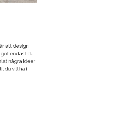
 är att design
något endast du
amlat några idéer
 du vill ha i