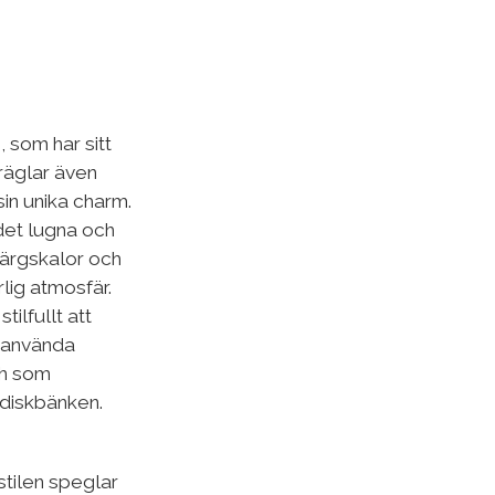
 som har sitt
räglar även
in unika charm.
det lugna och
färgskalor och
lig atmosfär.
tilfullt att
 använda
ch som
diskbänken.
stilen speglar