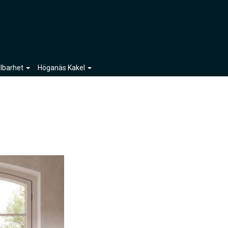
llbarhet
Höganäs Kakel