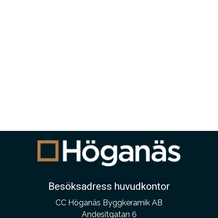
Besöksadress huvudkontor
CC Höganäs Byggkeramik AB
Andesitgatan 6