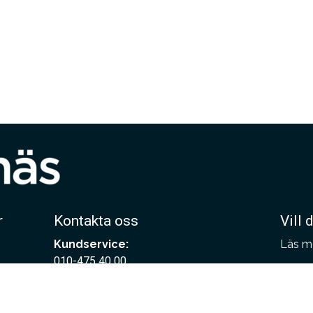
r
Kontakta oss
Vill 
Kundservice:
Läs m
010-475 40 00
Bestä
info@hoganaskakel.se
Här be
Arkitektsupport – hjälp till