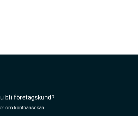
du bli företagskund?
er om
kontoansökan
lla provplattor?
ställer du som
arkitekt