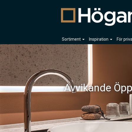
Sortiment
Inspiration
För pri
Avvikande Öpp