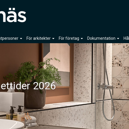
vatpersoner
För arkitekter
För företag
Dokumentation
Hå
ettider 2026