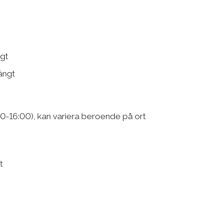
ngt
ängt
0-16:00), kan variera beroende på ort
t