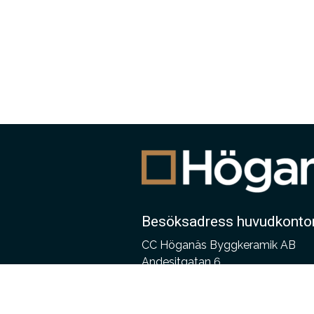
Besöksadress huvudkonto
CC Höganäs Byggkeramik AB
Andesitgatan 6
254 68 Helsingborg