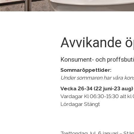
Avvikande ö
Konsument- och proffsbut
Sommaröppettider:
Under sommaren har våra kons
Vecka 26-34 (22 juni-23 aug
Vardagar Kl 06:30-15:30 alt kl
Lördagar Stängt
Trettondag Jul, 6 januari – Stä