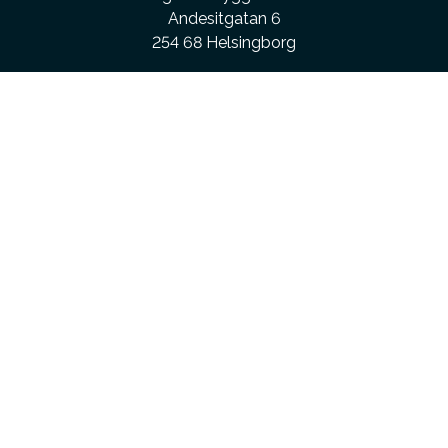
Andesitgatan 6
254 68 Helsingborg
Kontakta oss
Kundservice:
010-475 40 00
info@hoganaskakel.se
Arkitektsupport – hjälp till arkitekter:
010-475 40 20
arkitektsupport@hoganaskakel.se