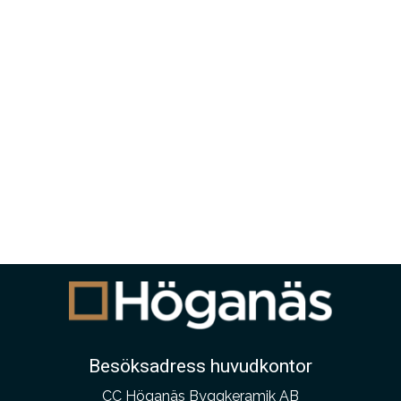
Besöksadress huvudkontor
CC Höganäs Byggkeramik AB