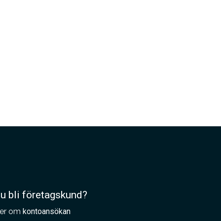
du bli företagskund?
er om
kontoansökan