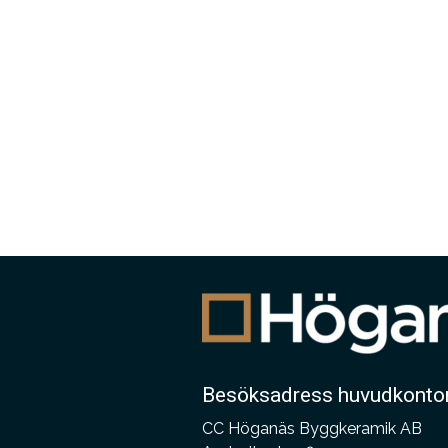
Besöksadress huvudkonto
CC Höganäs Byggkeramik AB