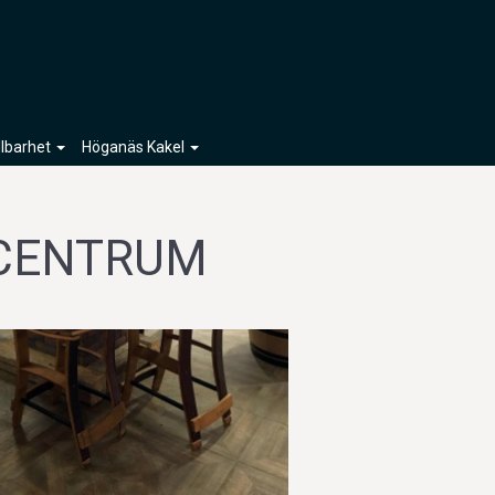
llbarhet
Höganäs Kakel
 CENTRUM