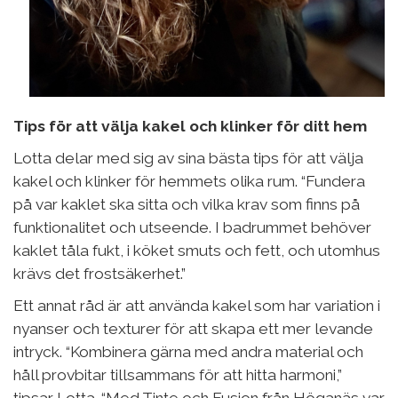
Tips för att välja kakel och klinker för ditt hem
Lotta delar med sig av sina bästa tips för att välja
kakel och klinker för hemmets olika rum. “Fundera
på var kaklet ska sitta och vilka krav som finns på
funktionalitet och utseende. I badrummet behöver
kaklet tåla fukt, i köket smuts och fett, och utomhus
krävs det frostsäkerhet.”
Ett annat råd är att använda kakel som har variation i
nyanser och texturer för att skapa ett mer levande
intryck. “Kombinera gärna med andra material och
håll provbitar tillsammans för att hitta harmoni,”
tipsar Lotta. “Med Tinte och Fusion från Höganäs var