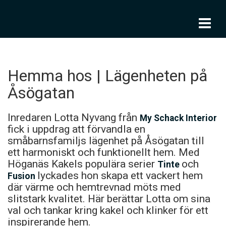
To
nav
Hemma hos | Lägenheten på
Åsögatan
Inredaren Lotta Nyvang från
My Schack Interior
fick i uppdrag att förvandla en
småbarnsfamiljs lägenhet på Åsögatan till
ett harmoniskt och funktionellt hem. Med
Höganäs Kakels populära serier
och
Tinte
lyckades hon skapa ett vackert hem
Fusion
där värme och hemtrevnad möts med
slitstark kvalitet. Här berättar Lotta om sina
val och tankar kring kakel och klinker för ett
inspirerande hem.