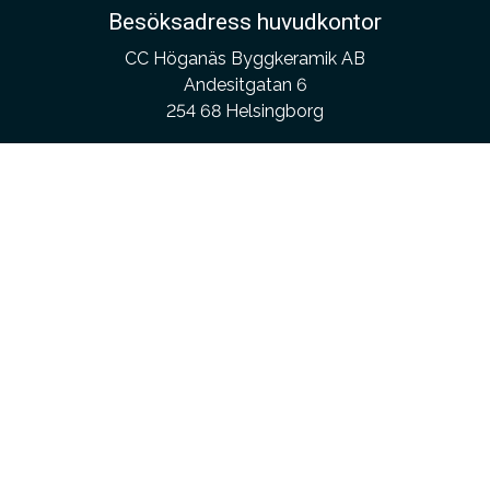
Besöksadress huvudkontor
CC Höganäs Byggkeramik AB
Andesitgatan 6
254 68 Helsingborg
Kontakta oss
Kundservice:
010-475 40 00
info@hoganaskakel.se