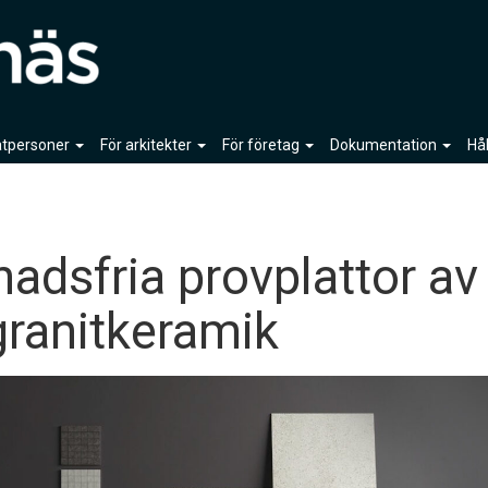
vatpersoner
För arkitekter
För företag
Dokumentation
Hå
nadsfria provplattor av
granitkeramik