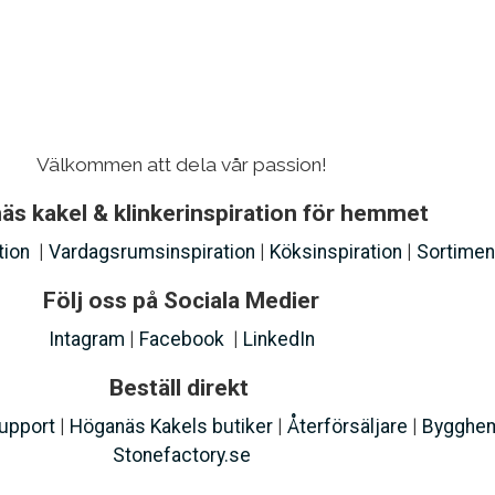
Välkommen att dela vår passion!
s kakel & klinkeri
nspiration för hemmet
tion
|
Vardagsrumsinspiration
|
Köksinspiration
|
Sortimen
Följ oss på Sociala Medier
Intagram
|
Facebook
|
LinkedIn
Beställ direkt
support
|
Höganäs Kakels butiker
|
Återförsäljare
|
Bygghe
Stonefactory.se