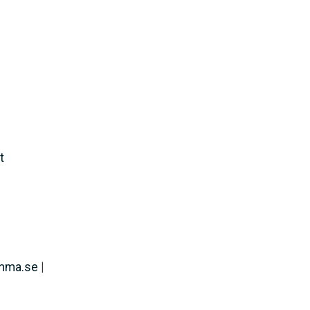
t
mma.se
|