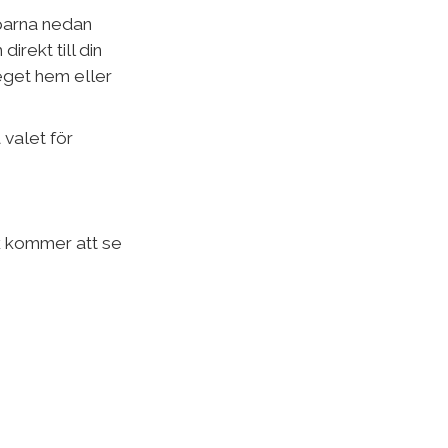
pparna nedan
rekt till din
eget hem eller
 valet för
ik kommer att se