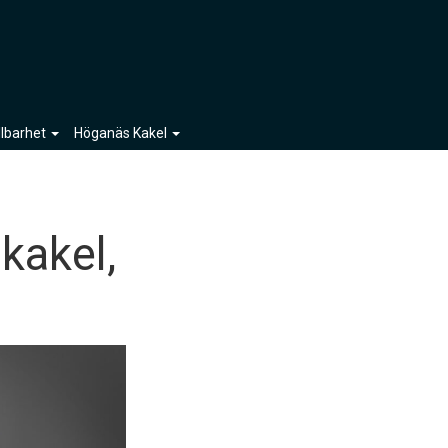
llbarhet
Höganäs Kakel
 kakel,