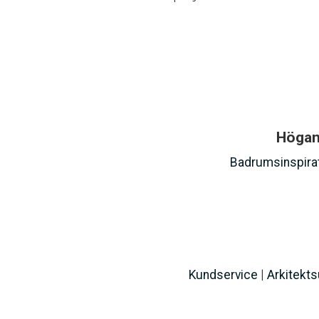
Höganä
Badrumsinspira
Kundservice
|
Arkitekt