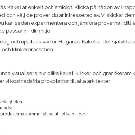
äs Kakel är enkelt och smidigt. Klicka på någon av kna
ch välj de prover du är intresserad av. Vi skickar dem di
Du kan sedan experimentera och jämföra proverna i ditt 
 passar in i din miljö.
 idag och upptäck varför Höganäs Kakel är det självklara
- och klinkerbranschen.
 kunna visualisera hur olika kakel, klinker och granitkeram
r vi kostnadsfria provplattor till alla arkitekter.
erkligheten.
randra.
produkterna kommer att se ut i olika miljöer.