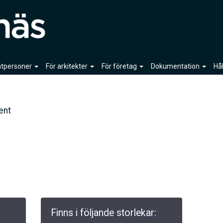
vatpersoner
För arkitekter
För företag
Dokumentation
Hå
ent
Finns i följande storlekar: