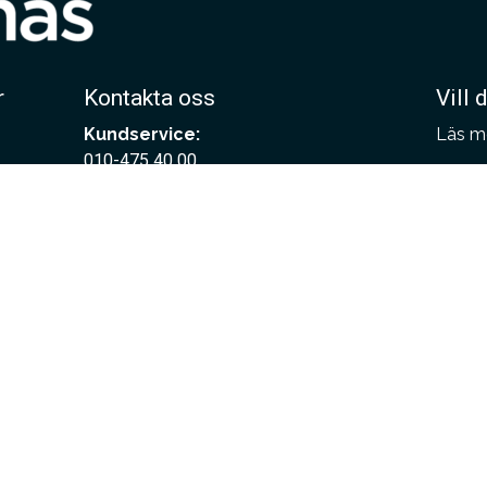
r
Kontakta oss
Vill 
Kundservice:
Läs m
010-475 40 00
Bestä
info@hoganaskakel.se
Här be
Arkitektsupport – hjälp till
Här be
arkitekter:
projek
010-475 40 20
Här be
arkitektsupport@hoganaskakel.se
Press & Media:
Marknadsavdelningen
marknad@hoganaskakel.se