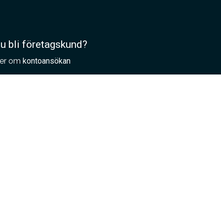
du bli företagskund?
er om
kontoansökan
lla provplattor?
ställer du som
arkitekt
ställer du som
återförsäljare eller
tägare
ställer du som
privatperson