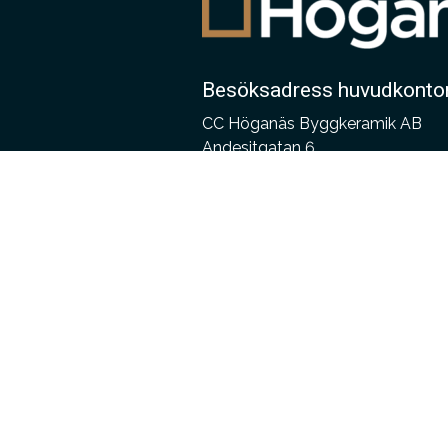
Besöksadress huvudkonto
CC Höganäs Byggkeramik AB
Andesitgatan 6
254 68 Helsingborg
Följ oss